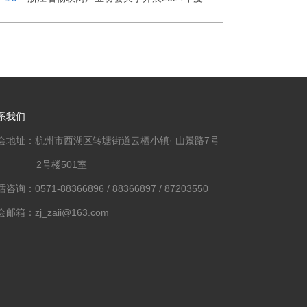
系我们
会地址：杭州市西湖区转塘街道云栖小镇· 山景路7号
2号楼501室
咨询：0571-88366896 / 88366897 / 87203550
邮箱：zj_zaii@163.com