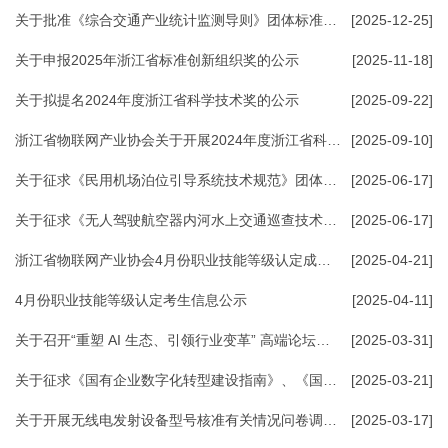
关于批准《综合交通产业统计监测导则》团体标准立项的公告
[2025-12-25]
关于申报2025年浙江省标准创新组织奖的公示
[2025-11-18]
关于拟提名2024年度浙江省科学技术奖的公示
[2025-09-22]
浙江省物联网产业协会关于开展2024年度浙江省科学技术奖提名工作的通知
[2025-09-10]
关于征求《民用机场泊位引导系统技术规范》团体标准（征求意见稿）意见的通知
[2025-06-17]
关于征求《无人驾驶航空器内河水上交通巡查技术规范》团体标准（征求意见稿）意见的通知
[2025-06-17]
浙江省物联网产业协会4月份职业技能等级认定成绩公示
[2025-04-21]
4月份职业技能等级认定考生信息公示
[2025-04-11]
关于召开“重塑 AI 生态、引领行业变革” 高端论坛暨浙江省物联网产业协会三届五次会员大会的通知
[2025-03-31]
关于征求《国有企业数字化转型建设指南》、《国有企业科技创新体系建设指南》团体标准（征求意见稿）意见的通知
[2025-03-21]
关于开展无线电发射设备型号核准有关情况问卷调查的通知
[2025-03-17]