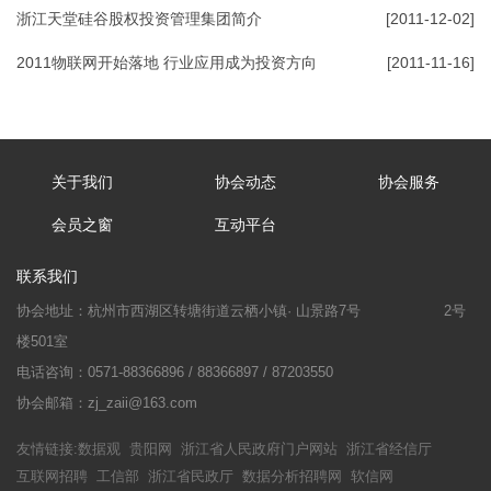
浙江天堂硅谷股权投资管理集团简介
[2011-12-02]
2011物联网开始落地 行业应用成为投资方向
[2011-11-16]
关于我们
协会动态
协会服务
会员之窗
互动平台
联系我们
协会地址：杭州市西湖区转塘街道云栖小镇· 山景路7号
2号
楼501室
电话咨询：0571-88366896 / 88366897 / 87203550
协会邮箱：zj_zaii@163.com
友情链接:
数据观
贵阳网
浙江省人民政府门户网站
浙江省经信厅
互联网招聘
工信部
浙江省民政厅
数据分析招聘网
软信网