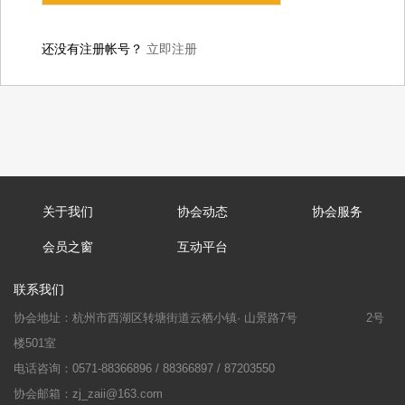
还没有注册帐号？
立即注册
关于我们
协会动态
协会服务
会员之窗
互动平台
联系我们
协会地址：杭州市西湖区转塘街道云栖小镇· 山景路7号
2号
楼501室
电话咨询：0571-88366896 / 88366897 / 87203550
协会邮箱：zj_zaii@163.com